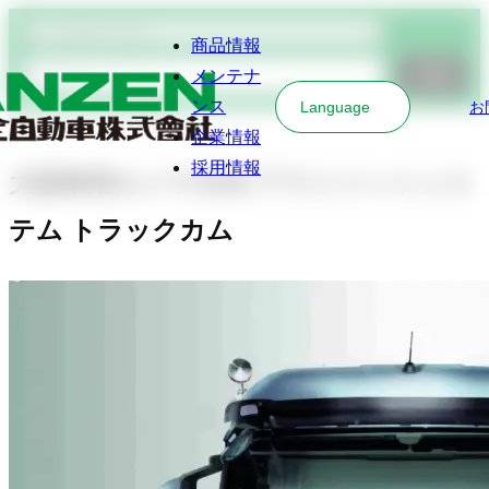
商品検索
商品情報
メンテナ
検索
ンス
Language
お
アライメントテスター
企業情報
採用情報
大型車用カメラ方式 アライメントシス
テム トラックカム