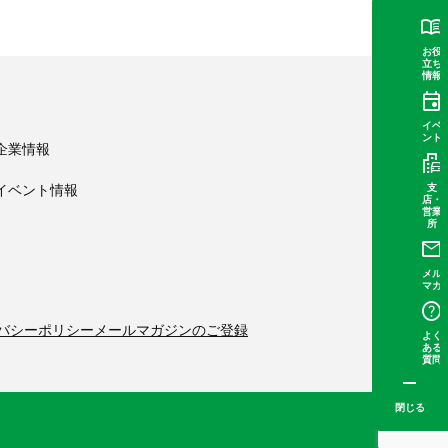
お役
立ち
情報
イベ
ント
企業情報
支
イベント情報
店・
営業
所
メル
マガ
バシーポリシー
メールマガジンのご登録
よく
ある
質問
閉じる