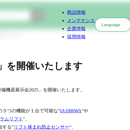
商品情報
検索
メンテナンス
Language
企業情報
開催いたします
採用情報
25」を開催いたします
EN整備機器展示会2025」を開催いたします。
の３つの機能が１台で可能な”
IA1000WA
“や
ラムリフト
“、
する”
リフト挟まれ防止センサー
“、