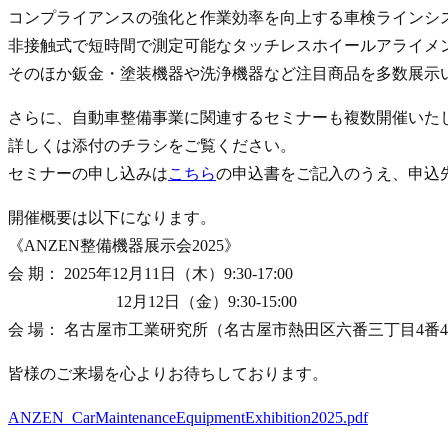
コンプライアンスの強化と作業効率を向上する車検ラインシス
非接触式で短時間で測定可能なタッチレスホイールアライメ
そのほか鈑金・塗装機器や洗浄機器など注目商品を多数展示
さらに、自動車整備事業に関連するセミナーも複数開催いた
詳しくは添付のチラシをご覧ください。
セミナーの申し込みは
こちら
の申込書をご記入のうえ、申込
開催概要は以下になります。
《ANZEN整備機器展示会2025》
会 期： 2025年12月11日（木）9:30-17:00
12月12日（金）9:30-15:00
会 場： 名古屋市工業研究所（名古屋市熱田区六番三丁目4番4
皆様のご来場を心よりお待ちしております。
ANZEN_CarMaintenanceEquipmentExhibition2025.pdf