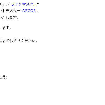
テム”
ラインマスター
“
ントテスター”
ARGOS
“、
いたします。
します。
先までお送りください。
1号）