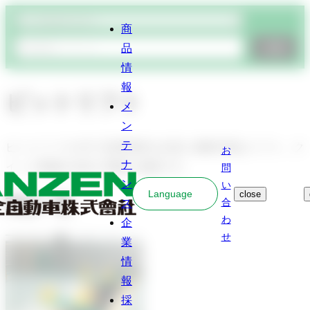
商品検索
商
品
検索
情
報
ピットリフト
メ
ン
テ
ピットベースの中で設置場所を任意に移動可能なリフト。ク
お
ナ
イック整備や足回り整備に最適です。
問
ン
い
Language
close
商品一覧
ス
合
わ
企
せ
業
情
報
採