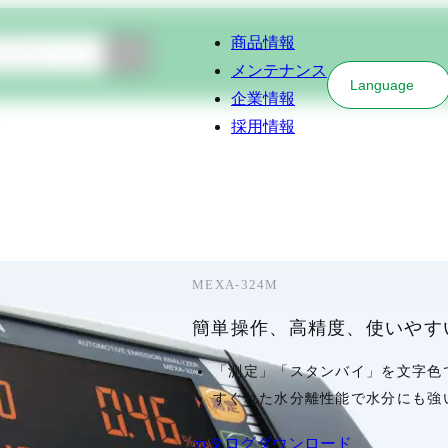
商品情報
検索
メンテナンス
Language
企業情報
採用情報
MEXA-324M
簡単操作、高精度、使いやす
「測定」「スタンバイ」を文字色
すぐれた水分離性能で水分にも強
カタログダウンロード