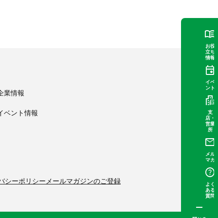
お役
立ち
情報
イベ
ント
企業情報
イベント情報
支
店・
営業
所
メル
マガ
バシーポリシー
メールマガジンのご登録
よく
ある
質問