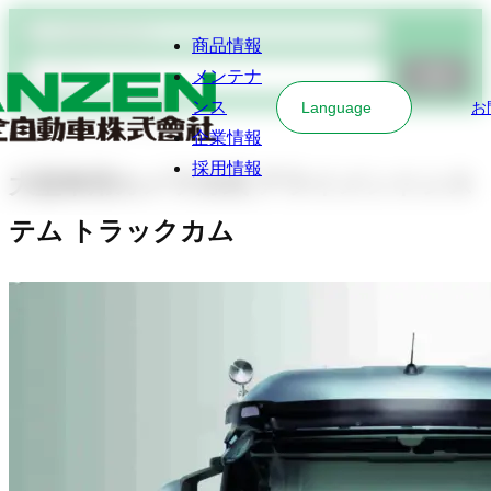
商品検索
商品情報
メンテナ
検索
ンス
Language
お
アライメントテスター
企業情報
採用情報
大型車用カメラ方式 アライメントシス
テム トラックカム