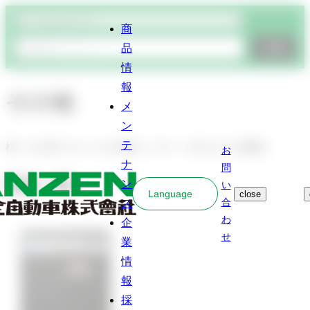
商品検索
商
品
検索
情
報
その他
メ
ン
テ
様々な洗浄スタイルを実現してCS・ES向上する機器。
お
ナ
問
商品一覧
ン
い
Language
close
ス
合
わ
企
せ
業
情
報
採