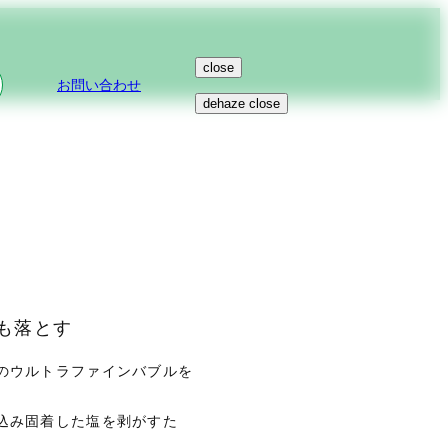
close
お問い合わせ
dehaze
close
も落とす
のウルトラファインバブルを
込み固着した塩を剥がすた