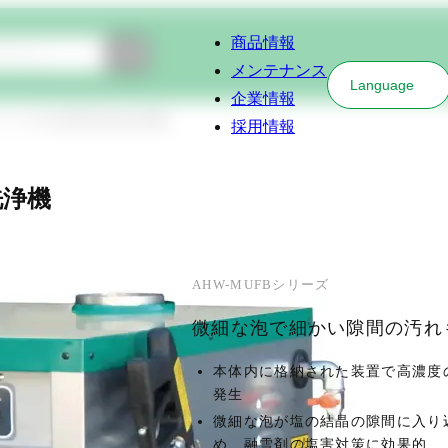
商品情報
検索
メンテナンス
Language
企業情報
ンバブル仕様高圧温水洗浄機
採用情報
洗浄機
AHW-MUFBシリーズ
微細な泡で細かい隙間の汚れ
本体内に格納された装置で高濃度
発生
微細な泡が塩の結晶の隙間に入り
め、融雪剤の塩害対策に効果的